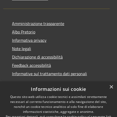
Amministrazione trasparente
Albo Pretorio
Informativa privacy
Note legali
Dichiarazione di accessibilità
Feedback accessibilità
Informative sul trattamento dati personali
×
Informazioni sui cookie
Questo sito web utilizza cookie tecnici e assimilati strettamente
RSS
Copyright © 2026 • Comune di
necessari al corretto funzionamento e alla navigazione del sito,
Accessibilità
Pioltello • Powered by
nonché un cookie tecnico analitico al solo fine di elaborare
Privacy
Municipium
Accesso
informazioni statistiche, aggregate e anonime.
•
Per maggiori dettagli, può consultare la cookie policy al seguente
link