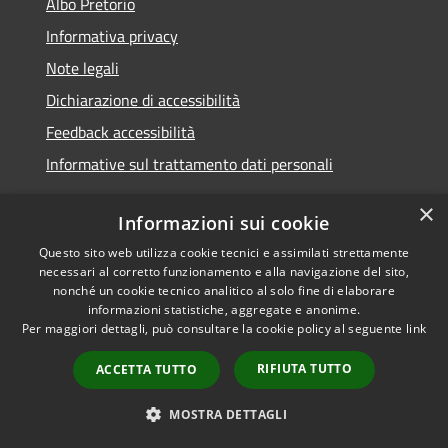
Albo Pretorio
Informativa privacy
Note legali
Dichiarazione di accessibilità
Feedback accessibilità
Informative sul trattamento dati personali
×
Informazioni sui cookie
Questo sito web utilizza cookie tecnici e assimilati strettamente
RSS
Copyright © 2026 • Comune di
necessari al corretto funzionamento e alla navigazione del sito,
Accessibilità
Pioltello • Powered by
nonché un cookie tecnico analitico al solo fine di elaborare
Privacy
Municipium
Accesso
informazioni statistiche, aggregate e anonime.
•
Per maggiori dettagli, può consultare la cookie policy al seguente
link
Cookie
redazione
Mappa del sito
RIFIUTA TUTTO
ACCETTA TUTTO
Informativa trattamento
dei dati personali
MOSTRA DETTAGLI