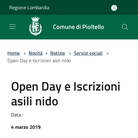
Salta al contenuto principale
Regione Lombardia
Comune di Pioltello
Home
>
Novità
>
Notizie
>
Servizi sociali
>
Open Day e Iscrizioni asili nido
Open Day e Iscrizioni
asili nido
Data :
4 marzo 2019