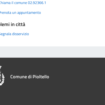
Chiama il comune 02.92366.1
Prenota un appuntamento
lemi in città
Segnala disservizio
Comune di Pioltello