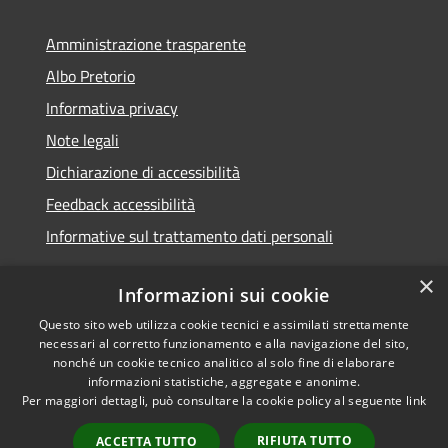
Amministrazione trasparente
Albo Pretorio
Informativa privacy
Note legali
Dichiarazione di accessibilità
Feedback accessibilità
Informative sul trattamento dati personali
×
Informazioni sui cookie
Questo sito web utilizza cookie tecnici e assimilati strettamente
RSS
Copyright © 2026 • Comune di
necessari al corretto funzionamento e alla navigazione del sito,
Accessibilità
Pioltello • Powered by
nonché un cookie tecnico analitico al solo fine di elaborare
Privacy
Municipium
Accesso
informazioni statistiche, aggregate e anonime.
•
Per maggiori dettagli, può consultare la cookie policy al seguente
link
Cookie
redazione
Mappa del sito
RIFIUTA TUTTO
ACCETTA TUTTO