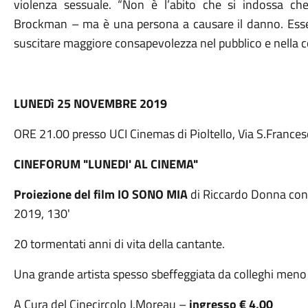
violenza sessuale. “Non è l’abito che si indossa c
Brockman – ma è una persona a causare il danno. Essere
suscitare maggiore consapevolezza nel pubblico e nella c
LUNED
ì
25 NOVEMBRE
2019
ORE 21.00 presso UCI Cinemas di Pioltello, Via S.Frances
CINEFORUM "LUNEDI' AL CINEMA"
Proiezione del film IO SONO MIA
di Riccardo Donna con 
2019, 130'
20 tormentati anni di vita della cantante.
Una grande artista spesso sbeffeggiata da colleghi meno 
A Cura del Cinecircolo J.Moreau –
ingresso € 4,00