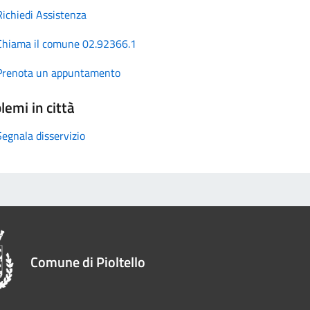
Richiedi Assistenza
Chiama il comune 02.92366.1
Prenota un appuntamento
lemi in città
Segnala disservizio
Comune di Pioltello