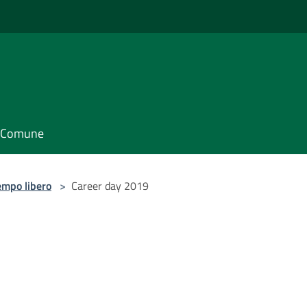
il Comune
empo libero
>
Career day 2019