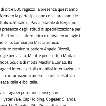
 di oltre 500 ragazzi, la presenza quest’anno
ermato la partecipazione con i loro stand le
ttolica, Statale di Pavia, Statale di Bergamo e
 presenza degli istituti di specializzazione per
 Elettronica, Informatica e nuove tecnologie i
scuole: Its Lombardia Meccatronica,
tituto tecnico superiore Angelo Rizzoli,
gie per la vita. Mentre per i settori Moda e
hool, Scuola di moda Machina Lonati, Its
azzi interessati alla mobilità internazionale
ere informazioni presso i punti allestiti da
ace Italia e Ibo Italia.
vo. I ragazzi potranno consegnare
 Hyster Yale, Cap Holding, Cogeser, Silanos,
odexo, McDonalds, Dhl. Presenti anche