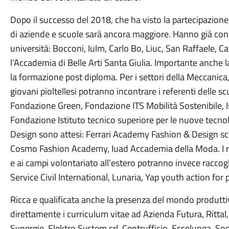
Dopo il successo del 2018, che ha visto la partecipazione
di aziende e scuole sarà ancora maggiore. Hanno già conf
università: Bocconi, Iulm, Carlo Bo, Liuc, San Raffaele, Ca
l’Accademia di Belle Arti Santa Giulia. Importante anche la
la formazione post diploma. Per i settori della Meccanica,
giovani pioltellesi potranno incontrare i referenti delle 
Fondazione Green, Fondazione ITS Mobilità Sostenibile, Is
Fondazione Istituto tecnico superiore per le nuove tecnolo
Design sono attesi: Ferrari Academy Fashion & Design sc
Cosmo Fashion Academy, Iuad Accademia della Moda. I rag
e ai campi volontariato all’estero potranno invece raccogli
Service Civil International, Lunaria, Yap youth action for pe
Ricca e qualificata anche la presenza del mondo produtti
direttamente i curriculum vitae ad Azienda Futura, Rittal,
Synergie, Elektro System srl, Centrufficio, Esselunga, S