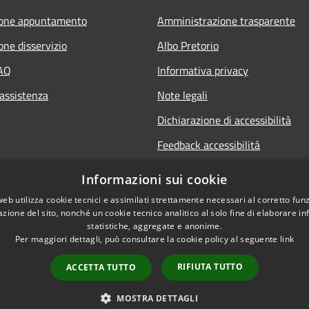
ione appuntamento
Amministrazione trasparente
one disservizio
Albo Pretorio
FAQ
Informativa privacy
 assistenza
Note legali
Dichiarazione di accessibilità
Feedback accessibilità
Informative sul trattamento dat
Informazioni sui cookie
personali
web utilizza cookie tecnici e assimilati strettamente necessari al corretto fu
azione del sito, nonché un cookie tecnico analitico al solo fine di elaborare i
statistiche, aggregate e anonime.
Per maggiori dettagli, può consultare la cookie policy al seguente
link
RIFIUTA TUTTO
ACCETTA TUTTO
l sito
Copyright © 2026 • Comune di
MOSTRA DETTAGLI