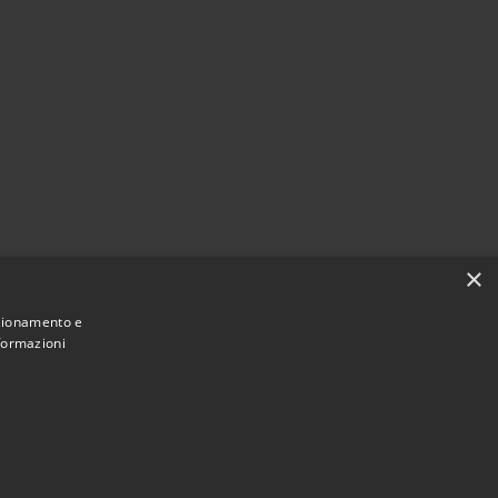
i
×
nzionamento e
nformazioni
Municipium
Accesso redazione
 Pioltello • Powered by
•