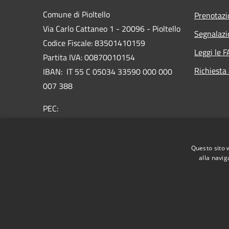
Comune di Pioltello
Prenotaz
Via Carlo Cattaneo 1 - 20096 - Pioltello
Segnalazi
Codice Fiscale: 83501410159
Leggi le 
Partita IVA: 00870010154
Richiesta
IBAN:
IT 55 C 05034 33590 000 000
007 388
PEC:
protocollo@cert.comune.pioltello.mi.it
Centralino Unico: 02.92366.1
Questo sito 
alla navig
RSS
Accessibilità
Privacy
Cookie
Mappa de
Informativa trattamento dei dati personali