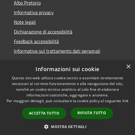
Albo Pretorio
Informativa privacy
Note legali
Dichiarazione di accessibilità
Feedback accessibilità
Informative sul trattamento dati personali
×
Informazioni sui cookie
Questo sito web utilizza cookie tecnici e assimilati strettamente
RSS
Copyright © 2026 • Comune di
necessari al corretto funzionamento e alla navigazione del sito,
Accessibilità
Pioltello • Powered by
nonché un cookie tecnico analitico al solo fine di elaborare
Privacy
Municipium
Accesso
informazioni statistiche, aggregate e anonime.
•
Per maggiori dettagli, può consultare la cookie policy al seguente
link
Cookie
redazione
Mappa del sito
RIFIUTA TUTTO
ACCETTA TUTTO
Informativa trattamento
dei dati personali
MOSTRA DETTAGLI