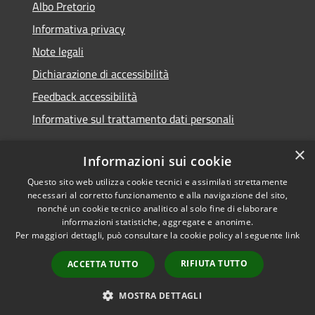
Albo Pretorio
Informativa privacy
Note legali
Dichiarazione di accessibilità
Feedback accessibilità
Informative sul trattamento dati personali
×
Informazioni sui cookie
Questo sito web utilizza cookie tecnici e assimilati strettamente
RSS
Copyright © 2026 • Comune di
necessari al corretto funzionamento e alla navigazione del sito,
Accessibilità
Pioltello • Powered by
nonché un cookie tecnico analitico al solo fine di elaborare
Privacy
Municipium
Accesso
informazioni statistiche, aggregate e anonime.
•
Per maggiori dettagli, può consultare la cookie policy al seguente
link
Cookie
redazione
Mappa del sito
RIFIUTA TUTTO
ACCETTA TUTTO
Informativa trattamento
dei dati personali
MOSTRA DETTAGLI