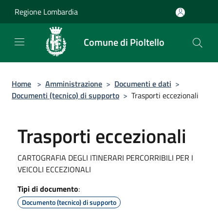
Salta al contenuto principale
Regione Lombardia
Comune di Pioltello
Home
>
Amministrazione
>
Documenti e dati
>
Documenti (tecnico) di supporto
>
Trasporti eccezionali
Trasporti eccezionali
CARTOGRAFIA DEGLI ITINERARI PERCORRIBILI PER I
VEICOLI ECCEZIONALI
Tipi di documento
:
Documento (tecnico) di supporto