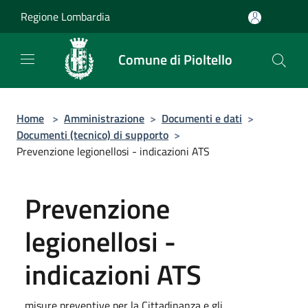
Salta al contenuto principale
Regione Lombardia
Comune di Pioltello
Home
>
Amministrazione
>
Documenti e dati
>
Documenti (tecnico) di supporto
>
Prevenzione legionellosi - indicazioni ATS
Prevenzione
legionellosi -
indicazioni ATS
misure preventive per la Cittadinanza e gli