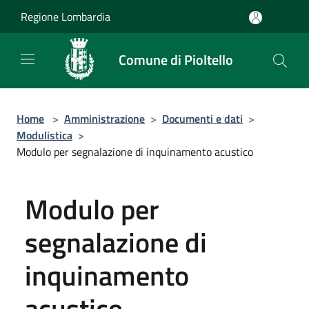
Salta al contenuto principale
Regione Lombardia
Comune di Pioltello
Home
>
Amministrazione
>
Documenti e dati
>
Modulistica
>
Modulo per segnalazione di inquinamento acustico
Modulo per
segnalazione di
inquinamento
acustico