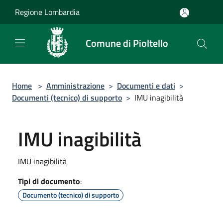
Salta al contenuto principale
Regione Lombardia
Comune di Pioltello
Home
>
Amministrazione
>
Documenti e dati
>
Documenti (tecnico) di supporto
>
IMU inagibilità
IMU inagibilità
IMU inagibilità
Tipi di documento
:
Documento (tecnico) di supporto