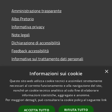
Amministrazione trasparente
Albo Pretorio
Informativa privacy
Note legali
Dichiarazione di accessibilità
Feedback accessibilità
Informative sul trattamento dati personali
×
Informazioni sui cookie
Questo sito web utilizza cookie tecnici e assimilati strettamente
RSS
Copyright © 2026 • Comune di
necessari al corretto funzionamento e alla navigazione del sito,
Accessibilità
Pioltello • Powered by
nonché un cookie tecnico analitico al solo fine di elaborare
Privacy
Municipium
Accesso
informazioni statistiche, aggregate e anonime.
•
Per maggiori dettagli, può consultare la cookie policy al seguente
link
Cookie
redazione
Mappa del sito
RIFIUTA TUTTO
ACCETTA TUTTO