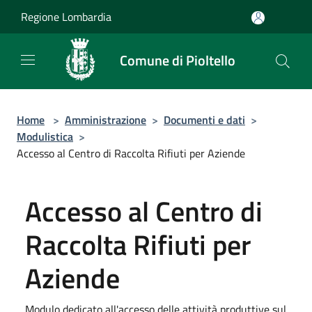
Salta al contenuto principale
Regione Lombardia
Comune di Pioltello
Home
>
Amministrazione
>
Documenti e dati
>
Modulistica
>
Accesso al Centro di Raccolta Rifiuti per Aziende
Accesso al Centro di
Raccolta Rifiuti per
Aziende
Modulo dedicato all'accesso delle attività produttive sul